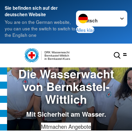
Sie befinden sich auf der
Sprache wechseln zu
deutschen Website
You are on the German website,
you can use the switch to switch to
Alles klar
the English one
DRK Wasserwacht
Bernkastel-Wittlich
in Bernkastel-Kues
Die Wasserwacht
von Bernkastel-
Wittlich
Mit Sicherheit am Wasser.
Mitmachen
Angebote